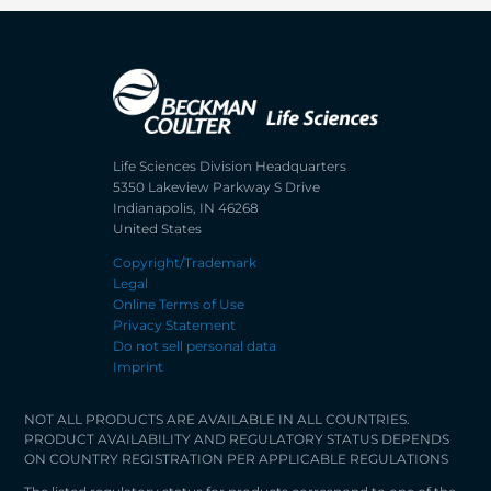
Life Sciences Division Headquarters
5350 Lakeview Parkway S Drive
Indianapolis, IN 46268
United States
Copyright/Trademark
Legal
Online Terms of Use
Privacy Statement
Do not sell personal data
Imprint
NOT ALL PRODUCTS ARE AVAILABLE IN ALL COUNTRIES.
PRODUCT AVAILABILITY AND REGULATORY STATUS DEPENDS
ON COUNTRY REGISTRATION PER APPLICABLE REGULATIONS