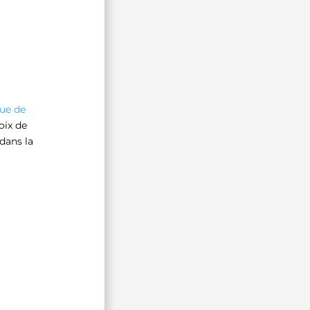
que de
oix de
dans la