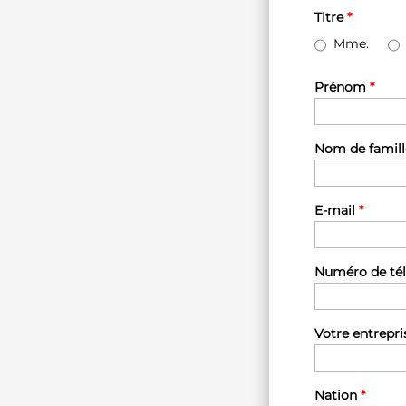
Titre
*
Mme.
Prénom
*
Nom de famil
E-mail
*
Numéro de té
Votre entrepr
Nation
*