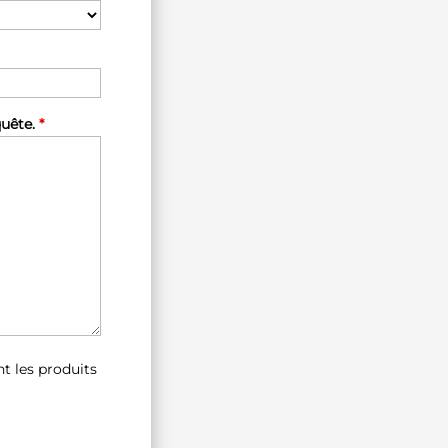
quête.
*
t les produits