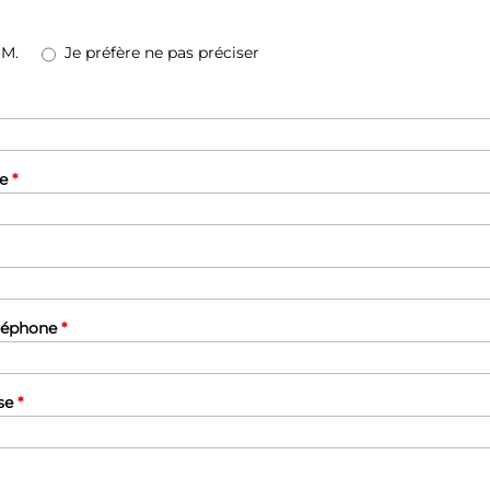
M.
Je préfère ne pas préciser
le
*
léphone
*
ise
*