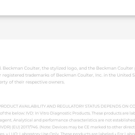
ed. Beckman Coulter, the stylized logo, and the Beckman Coulter
 registered trademarks of Beckman Coulter, Inc. in the United S
erty of their respective owners.
. PRODUCT AVAILABILITY AND REGULATORY STATUS DEPENDS ON C
of the below: IVD: In Vitro Diagnostic Products. These products are lab
gent. Analytical and performance characteristics are not established.
(IVDR) (EU) 2017/746. (Note: Devices may be CE marked to other direct
res. » LUO: Laboratory Use Only. These products are labeled « For Lab