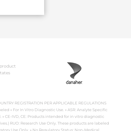
 product
tates
OUNTRY REGISTRATION PER APPLICABLE REGULATIONS
eled « For In Vitro Diagnostic Use. » ASR: Analyte Specific
 » CE-IVD, CE: Products intended for in vitro diagnostic
ives.) RUO: Research Use Only. These products are labeled
oratory Use Only. » No Regulatory Status: Non-Medical