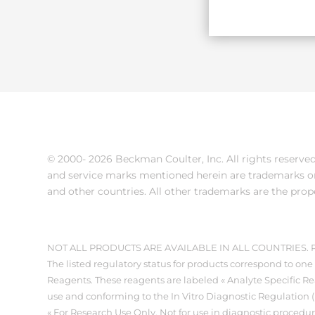
© 2000-
2026 Beckman Coulter, Inc. All rights reserv
and service marks mentioned herein are trademarks or
and other countries. All other trademarks are the prop
NOT ALL PRODUCTS ARE AVAILABLE IN ALL COUNTRIES
The listed regulatory status for products correspond to one 
Reagents. These reagents are labeled « Analyte Specific Rea
use and conforming to the In Vitro Diagnostic Regulation 
« For Research Use Only. Not for use in diagnostic procedu